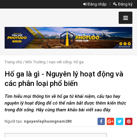
Đăng nhập
Đăng ký
Trang chủ
/
Môi Trường
/
nạo vét cống- hố ga
Hố ga là gì - Nguyên lý hoạt động và
các phân loại phổ biến
Tìm hiểu mọi thông tin về hố ga từ khái niệm, cấu tạo hay
nguyên lý hoạt động để có thể nắm bắt được thêm kiến thức
trong đời sống. Hãy cùng tham khảo bài viết sau đây.
Người tạo:
nguyenlephuongnam280