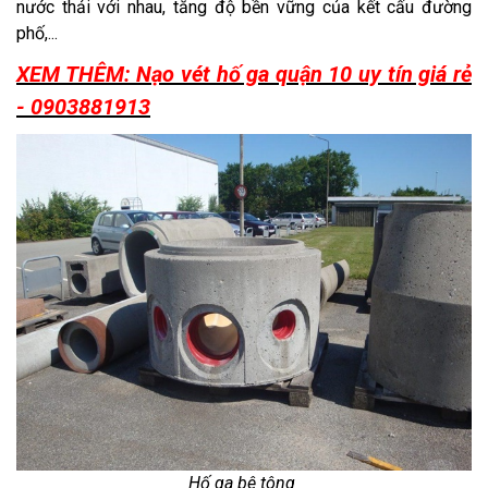
nước thải với nhau, tăng độ bền vững của kết cấu đường
phố,...
XEM THÊM: Nạo vét hố ga quận 10 uy tín giá rẻ
- 0903881913
Hố ga bê tông