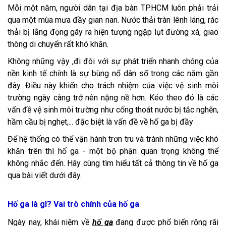
Mỗi một năm, người dân tại địa bàn TP.HCM luôn phải trải
qua một mùa mưa đầy gian nan. Nước thải tràn lênh láng, rác
thải bị lắng đọng gây ra hiện tượng ngập lụt đường xá, giao
thông di chuyển rất khó khăn.
Không những vậy ,đi đôi với sự phát triển nhanh chóng của
nền kinh tế chính là sự bùng nổ dân số trong các năm gần
đây. Điều này khiến cho trách nhiệm của việc vệ sinh môi
trường ngày càng trở nên nặng nề hơn. Kéo theo đó là các
vấn đề vệ sinh môi trường như cống thoát nước bị tắc nghẽn,
hầm cầu bị nghẹt,... đặc biệt là vấn đề về hố ga bị đầy
Để hệ thống có thể vận hành trơn tru và tránh những việc khó
khăn trên thì hố ga - một bộ phận quan trọng không thể
không nhắc đến. Hãy cùng tìm hiểu tất cả thông tin về hố ga
qua bài viết dưới đây.
Hố ga là gì? Vai trò chính của hố ga
Ngày nay, khái niệm về
hố ga
đang được phổ biến rộng rãi