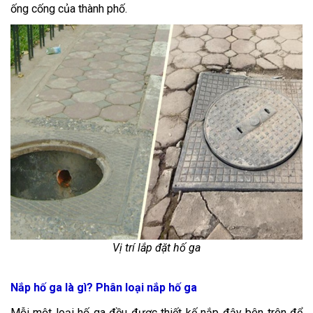
ống cống của thành phố.
Vị trí lắp đặt hố ga
Nắp hố ga là gì? Phân loại nắp hố ga
Mỗi một loại hố ga đều được thiết kế nắp đậy bên trên để