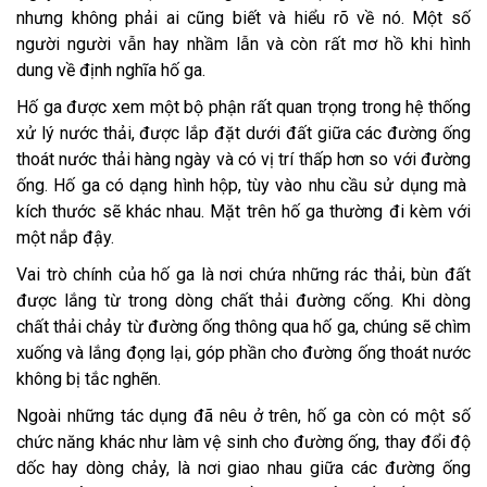
nhưng không phải ai cũng biết và hiểu rõ về nó. Một số
người người vẫn hay nhầm lẫn và còn rất mơ hồ khi hình
dung về định nghĩa hố ga.
Hố ga được xem một bộ phận rất quan trọng trong hệ thống
xử lý nước thải, được lắp đặt dưới đất giữa các đường ống
thoát nước thải hàng ngày và có vị trí thấp hơn so với đường
ống. Hố ga có dạng hình hộp, tùy vào nhu cầu sử dụng mà
kích thước sẽ khác nhau. Mặt trên hố ga thường đi kèm với
một nắp đậy.
Vai trò chính của hố ga là nơi chứa những rác thải, bùn đất
được lắng từ trong dòng chất thải đường cống. Khi dòng
chất thải chảy từ đường ống thông qua hố ga, chúng sẽ chìm
xuống và lắng đọng lại, góp phần cho đường ống thoát nước
không bị tắc nghẽn.
Ngoài những tác dụng đã nêu ở trên, hố ga còn có một số
chức năng khác như làm vệ sinh cho đường ống, thay đổi độ
dốc hay dòng chảy, là nơi giao nhau giữa các đường ống