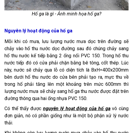
Hố ga là gì - Ảnh minh họa hố ga?
Nguyên lý hoạt động của hố ga
Mỗi khi có mưa, lưu lượng nước mưa dọc trên đường sẽ
chảy vào hố thu nước dọc đường sau đó chúng chảy sang
hố thu nước kế tiếp bằng 2 ống nối PVC 150. Trong hố thu
nước tiếp đó có cửa phải chặn bằng bê tông, cốt thép. Lúc
này, nước sẽ chảy qua lỗ có diện tích là BxH=400x200mm
bên dưới hố thu nước do cửa bên phải tạo ra, mực thu về
trong hố phải tăng lên một khoảng trên mức 600mm thì
lượng nước mưa sẽ chảy sang hố ga thu nước được đặt trên
đường thông qua hai ống nhựa PVC 150.
Có thể thấy được
nguyên lý hoạt động của hố ga
vô cùng
đơn giản, nó có phần giống như là một bộ phận xử lý nước
thải.
Khi không còn lưu lượng nước mưa chảy vào hố thu nước