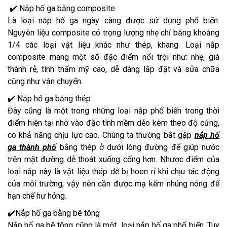
✔️ Nắp hố ga bằng composite
Là loại nắp hố ga ngày càng được sử dụng phổ biến.
Nguyên liệu composite có trọng lượng nhẹ chỉ bằng khoảng
1/4 các loại vật liệu khác như thép, khang. Loại nắp
composite mang một số đặc điểm nổi trội như: nhẹ, giá
thành rẻ, tính thẩm mỹ cao, dễ dàng lắp đặt và sửa chữa
cũng như vận chuyển.
✔️ Nắp hố ga bằng thép
Đây cũng là một trong những loại nắp phổ biến trong thời
điểm hiện tại nhờ vào đặc tính mềm dẻo kèm theo độ cứng,
có khả năng chịu lực cao. Chúng ta thường bắt gặp
nắp hố
ga thành phố
bằng thép ở dưới lòng đường để giúp nước
trên mặt đường dễ thoát xuống cống hơn. Nhược điểm của
loại nắp này là vật liệu thép dễ bị hoen rỉ khi chịu tác động
của môi trường, vậy nên cần được mạ kẽm nhúng nóng để
hạn chế hư hỏng.
✔️Nắp hố ga bằng bê tông
Nắp hố ga bê tông cũng là một loại nắp hố ga phổ biến. Tuy